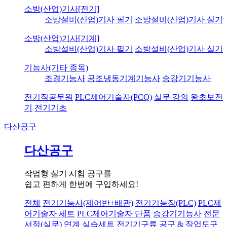
소방(산업)기사[전기]
소방설비(산업)기사 필기
소방설비(산업)기사 실기
소방(산업)기사[기계]
소방설비(산업)기사 필기
소방설비(산업)기사 실기
기능사(기타 종목)
조경기능사
공조냉동기계기능사
승강기기능사
전기직공무원
PLC제어기술자(PCQ)
실무 강의
왕초보전
기
전기기초
다산공구
다산공구
작업형 실기 시험 공구를
쉽고 편하게 한번에 구입하세요!
전체
전기기능사(제어반+배관)
전기기능장(PLC)
PLC제
어기술자 세트
PLC제어기술자 단품
승강기기능사
전문
서적(실무) 연계 실습세트
전기기구류
공구 & 작업도구