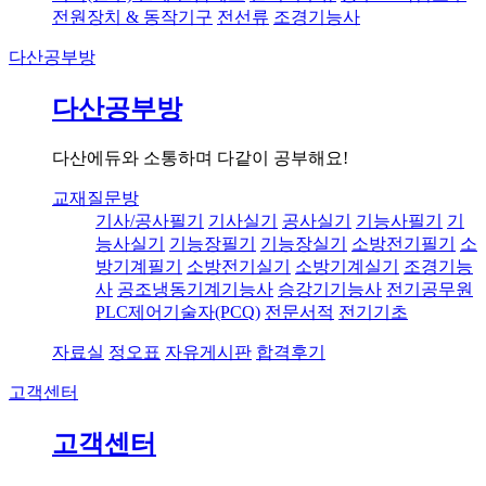
전원장치 & 동작기구
전선류
조경기능사
다산공부방
다산공부방
다산에듀와 소통하며 다같이 공부해요!
교재질문방
기사/공사필기
기사실기
공사실기
기능사필기
기
능사실기
기능장필기
기능장실기
소방전기필기
소
방기계필기
소방전기실기
소방기계실기
조경기능
사
공조냉동기계기능사
승강기기능사
전기공무원
PLC제어기술자(PCQ)
전문서적
전기기초
자료실
정오표
자유게시판
합격후기
고객센터
고객센터