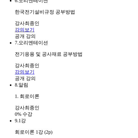
6.
오리엔테이션
한국전기설비규정 공부방법
강사
최종인
강의보기
공개 강의
7.
오리엔테이션
전기응용 및 공사재료 공부방법
강사
최종인
강의보기
공개 강의
8.
알림
1. 회로이론
강사
최종인
0% 수강
9.
1강
회로이론 1강 (2p)