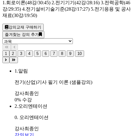
1.회로이론(48강/30:45) 2.전기기기(42강/28:16) 3.전력공학(46
강/29:35) 4.전기설비기술기준(28강/17:27) 5.전기응용 및 공사
재료(30강/19:50)
강의교재 구매하기
즐겨찾는 강의 추가
1
2
3
4
5
6
7
8
9
10
1.
알림
전기(산업)기사 필기 이론 (샘플강의)
강사
최종인
0% 수강
2.
오리엔테이션
0. 오리엔테이션
강사
최종인
강의보기