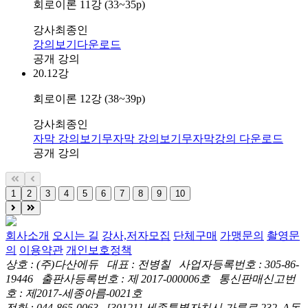
회로이론 11강 (33~35p)
강사
최종인
강의보기
다운로드
공개 강의
20.
12강
회로이론 12강 (38~39p)
강사
최종인
자막 강의보기
무자막 강의보기
무자막강의 다운로드
공개 강의
1
2
3
4
5
6
7
8
9
10
회사소개
오시는 길
강사,저자모집
단체구매
가맹문의
촬영문
의
이용약관
개인보호정책
상호 : (주)다산에듀 대표 : 전병칠 사업자등록번호 : 305-86-
19446 출판사등록번호 : 제 2017-000006호 통신판매신고번
호 : 제2017-세종아름-0021호
전화 : 044-865-0063 [30121] 세종특별자치시 가름로 232, A동