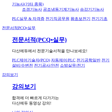
기능사(기타 종목)
조경기능사
공조냉동기계기능사
승강기기능사
PLC실무 & 자격증
전기직공무원
왕초보전기
전기기초
전문서적
PCQ•실무
전문서적(PCQ•실무)
다산에듀에서 전문기술서적을 만나보세요!
PLC제어기술자(PCQ)
자동제어/PLC
전기공학일반
전기
설비/수변전
전기공사/안전
소방실무/전기
강의보기
강의보기
합격에 더 빠르게 다가가는
다산에듀 동영상 강의!