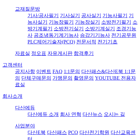
교재질문방
기사/공사필기
기사실기
공사실기
기능사필기
기
능사실기
기능장필기
기능장실기
소방전기필기
소
방기계필기
소방전기실기
소방기계실기
조경기능
사
공조냉동기계기능사
승강기기능사
전기공무원
PLC제어기술자(PCQ)
전문서적
전기기초
자료실
정오표
자유게시판
합격후기
고객센터
공지사항
이벤트
FAQ
1:1문의
다산패스&다산E북 1:1문
의
단체구매문의
가맹문의
촬영문의
YOUTUBE 전용자
료실
회사소개
다산에듀
다산에듀 소개
회사 연혁
다산뉴스
오시는 길
사업분야
다산E북
다산패스
PCQ
다산전기학원
다산교육센
터