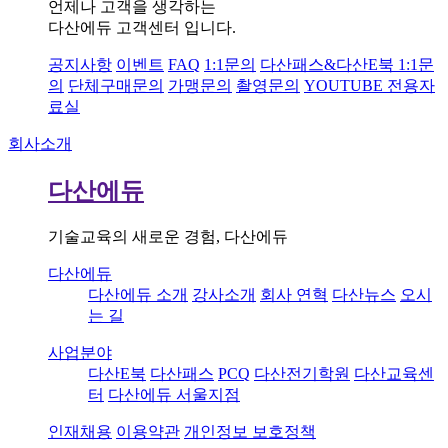
언제나 고객을 생각하는
다산에듀 고객센터 입니다.
공지사항
이벤트
FAQ
1:1문의
다산패스&다산E북 1:1문
의
단체구매문의
가맹문의
촬영문의
YOUTUBE 전용자
료실
회사소개
다산에듀
기술교육의 새로운 경험, 다산에듀
다산에듀
다산에듀 소개
강사소개
회사 연혁
다산뉴스
오시
는 길
사업분야
다산E북
다산패스
PCQ
다산전기학원
다산교육센
터
다산에듀 서울지점
인재채용
이용약관
개인정보 보호정책