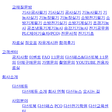
교재질문방
기사/공사필기
기사실기
공사실기
기능사필기
기
능사실기
기능장필기
기능장실기
소방전기필기
소
방기계필기
소방전기실기
소방기계실기
조경기능
사
공조냉동기계기능사
승강기기능사
전기공무원
PLC제어기술자(PCQ)
전문서적
전기기초
자료실
정오표
자유게시판
합격후기
고객센터
공지사항
이벤트
FAQ
1:1문의
다산패스&다산E북 1:1문
의
단체구매문의
가맹문의
촬영문의
YOUTUBE 전용자
료실
회사소개
다산에듀
다산에듀 소개
회사 연혁
다산뉴스
오시는 길
사업분야
다산E북
다산패스
PCQ
다산전기학원
다산교육센
터