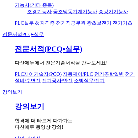
기능사(기타 종목)
조경기능사
공조냉동기계기능사
승강기기능사
PLC실무 & 자격증
전기직공무원
왕초보전기
전기기초
전문서적
PCQ•실무
전문서적(PCQ•실무)
다산에듀에서 전문기술서적을 만나보세요!
PLC제어기술자(PCQ)
자동제어/PLC
전기공학일반
전기
설비/수변전
전기공사/안전
소방실무/전기
강의보기
강의보기
합격에 더 빠르게 다가가는
다산에듀 동영상 강의!