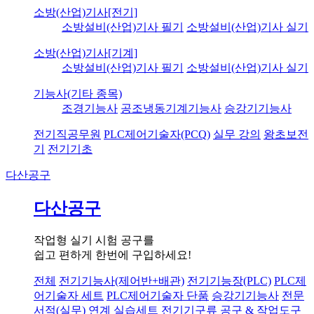
소방(산업)기사[전기]
소방설비(산업)기사 필기
소방설비(산업)기사 실기
소방(산업)기사[기계]
소방설비(산업)기사 필기
소방설비(산업)기사 실기
기능사(기타 종목)
조경기능사
공조냉동기계기능사
승강기기능사
전기직공무원
PLC제어기술자(PCQ)
실무 강의
왕초보전
기
전기기초
다산공구
다산공구
작업형 실기 시험 공구를
쉽고 편하게 한번에 구입하세요!
전체
전기기능사(제어반+배관)
전기기능장(PLC)
PLC제
어기술자 세트
PLC제어기술자 단품
승강기기능사
전문
서적(실무) 연계 실습세트
전기기구류
공구 & 작업도구