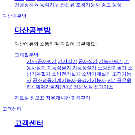
전원장치 & 동작기구
전선류
조경기능사
중고 상품
다산공부방
다산공부방
다산에듀와 소통하며 다같이 공부해요!
교재질문방
기사/공사필기
기사실기
공사실기
기능사필기
기
능사실기
기능장필기
기능장실기
소방전기필기
소
방기계필기
소방전기실기
소방기계실기
조경기능
사
공조냉동기계기능사
승강기기능사
전기공무원
PLC제어기술자(PCQ)
전문서적
전기기초
자료실
정오표
자유게시판
합격후기
고객센터
고객센터