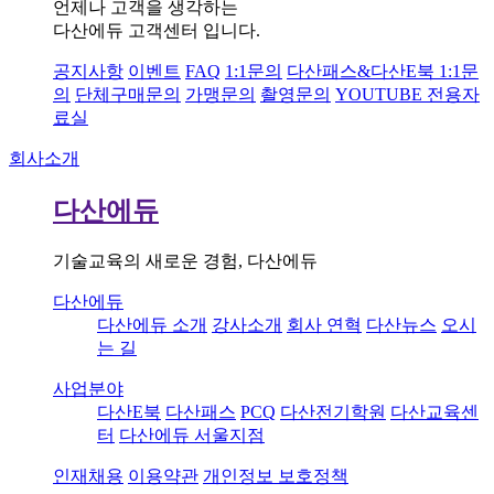
언제나 고객을 생각하는
다산에듀 고객센터 입니다.
공지사항
이벤트
FAQ
1:1문의
다산패스&다산E북 1:1문
의
단체구매문의
가맹문의
촬영문의
YOUTUBE 전용자
료실
회사소개
다산에듀
기술교육의 새로운 경험, 다산에듀
다산에듀
다산에듀 소개
강사소개
회사 연혁
다산뉴스
오시
는 길
사업분야
다산E북
다산패스
PCQ
다산전기학원
다산교육센
터
다산에듀 서울지점
인재채용
이용약관
개인정보 보호정책