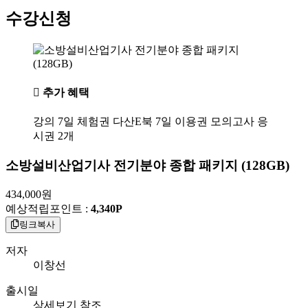
수강신청
추가 혜택
강의 7일 체험권
다산E북 7일 이용권
모의고사 응
시권 2개
소방설비산업기사 전기분야 종합 패키지 (128GB)
434,000
원
예상적립포인트 :
4,340P
링크복사
저자
이창선
출시일
상세보기 참조