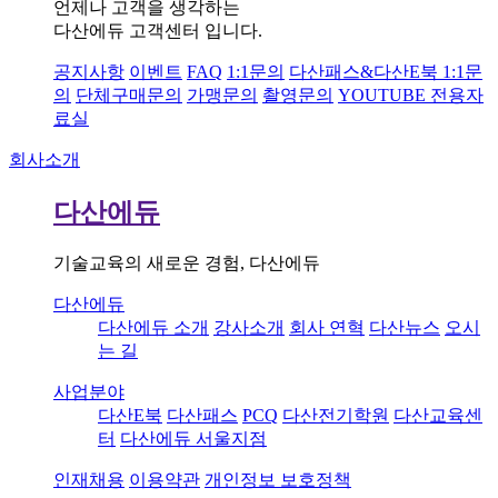
언제나 고객을 생각하는
다산에듀 고객센터 입니다.
공지사항
이벤트
FAQ
1:1문의
다산패스&다산E북 1:1문
의
단체구매문의
가맹문의
촬영문의
YOUTUBE 전용자
료실
회사소개
다산에듀
기술교육의 새로운 경험, 다산에듀
다산에듀
다산에듀 소개
강사소개
회사 연혁
다산뉴스
오시
는 길
사업분야
다산E북
다산패스
PCQ
다산전기학원
다산교육센
터
다산에듀 서울지점
인재채용
이용약관
개인정보 보호정책