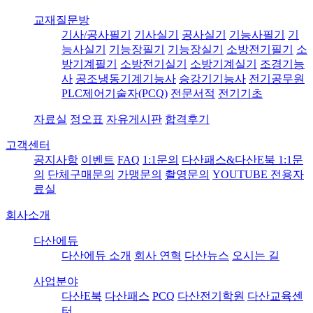
교재질문방
기사/공사필기
기사실기
공사실기
기능사필기
기
능사실기
기능장필기
기능장실기
소방전기필기
소
방기계필기
소방전기실기
소방기계실기
조경기능
사
공조냉동기계기능사
승강기기능사
전기공무원
PLC제어기술자(PCQ)
전문서적
전기기초
자료실
정오표
자유게시판
합격후기
고객센터
공지사항
이벤트
FAQ
1:1문의
다산패스&다산E북 1:1문
의
단체구매문의
가맹문의
촬영문의
YOUTUBE 전용자
료실
회사소개
다산에듀
다산에듀 소개
회사 연혁
다산뉴스
오시는 길
사업분야
다산E북
다산패스
PCQ
다산전기학원
다산교육센
터