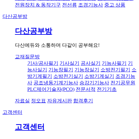
전원장치 & 동작기구
전선류
조경기능사
중고 상품
다산공부방
다산공부방
다산에듀와 소통하며 다같이 공부해요!
교재질문방
기사/공사필기
기사실기
공사실기
기능사필기
기
능사실기
기능장필기
기능장실기
소방전기필기
소
방기계필기
소방전기실기
소방기계실기
조경기능
사
공조냉동기계기능사
승강기기능사
전기공무원
PLC제어기술자(PCQ)
전문서적
전기기초
자료실
정오표
자유게시판
합격후기
고객센터
고객센터