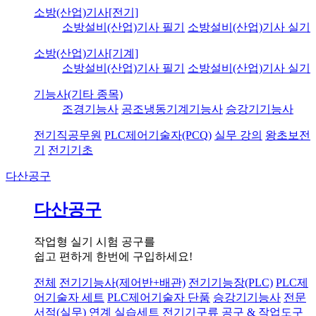
소방(산업)기사[전기]
소방설비(산업)기사 필기
소방설비(산업)기사 실기
소방(산업)기사[기계]
소방설비(산업)기사 필기
소방설비(산업)기사 실기
기능사(기타 종목)
조경기능사
공조냉동기계기능사
승강기기능사
전기직공무원
PLC제어기술자(PCQ)
실무 강의
왕초보전
기
전기기초
다산공구
다산공구
작업형 실기 시험 공구를
쉽고 편하게 한번에 구입하세요!
전체
전기기능사(제어반+배관)
전기기능장(PLC)
PLC제
어기술자 세트
PLC제어기술자 단품
승강기기능사
전문
서적(실무) 연계 실습세트
전기기구류
공구 & 작업도구