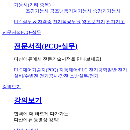
기능사(기타 종목)
조경기능사
공조냉동기계기능사
승강기기능사
PLC실무 & 자격증
전기직공무원
왕초보전기
전기기초
전문서적
PCQ•실무
전문서적(PCQ•실무)
다산에듀에서 전문기술서적을 만나보세요!
PLC제어기술자(PCQ)
자동제어/PLC
전기공학일반
전기
설비/수변전
전기공사/안전
소방실무/전기
강의보기
강의보기
합격에 더 빠르게 다가가는
다산에듀 동영상 강의!