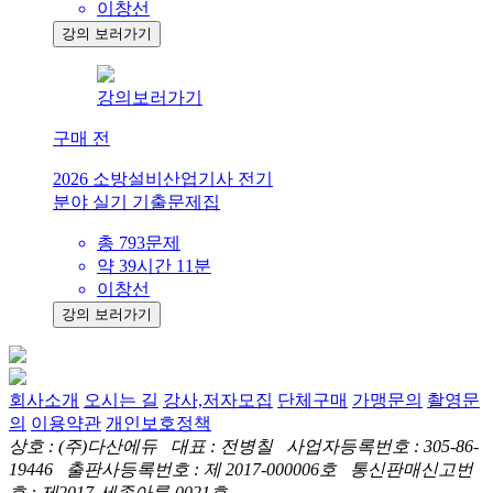
이창선
강의 보러가기
강의보러가기
구매 전
2026 소방설비산업기사 전기
분야 실기 기출문제집
총 793문제
약 39시간 11분
이창선
강의 보러가기
회사소개
오시는 길
강사,저자모집
단체구매
가맹문의
촬영문
의
이용약관
개인보호정책
상호 : (주)다산에듀 대표 : 전병칠 사업자등록번호 : 305-86-
19446 출판사등록번호 : 제 2017-000006호 통신판매신고번
호 : 제2017-세종아름-0021호