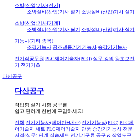
소방(산업)기사[전기]
소방설비(산업)기사 필기
소방설비(산업)기사 실기
소방(산업)기사[기계]
소방설비(산업)기사 필기
소방설비(산업)기사 실기
기능사(기타 종목)
조경기능사
공조냉동기계기능사
승강기기능사
전기직공무원
PLC제어기술자(PCQ)
실무 강의
왕초보전
기
전기기초
다산공구
다산공구
작업형 실기 시험 공구를
쉽고 편하게 한번에 구입하세요!
전체
전기기능사(제어반+배관)
전기기능장(PLC)
PLC제
어기술자 세트
PLC제어기술자 단품
승강기기능사
전문
서적(실무) 연계 실습세트
전기기구류
공구 & 작업도구