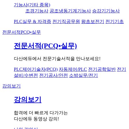
기능사(기타 종목)
조경기능사
공조냉동기계기능사
승강기기능사
PLC실무 & 자격증
전기직공무원
왕초보전기
전기기초
전문서적
PCQ•실무
전문서적(PCQ•실무)
다산에듀에서 전문기술서적을 만나보세요!
PLC제어기술자(PCQ)
자동제어/PLC
전기공학일반
전기
설비/수변전
전기공사/안전
소방실무/전기
강의보기
강의보기
합격에 더 빠르게 다가가는
다산에듀 동영상 강의!