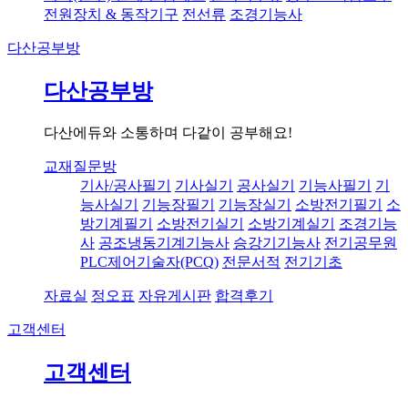
전원장치 & 동작기구
전선류
조경기능사
다산공부방
다산공부방
다산에듀와 소통하며 다같이 공부해요!
교재질문방
기사/공사필기
기사실기
공사실기
기능사필기
기
능사실기
기능장필기
기능장실기
소방전기필기
소
방기계필기
소방전기실기
소방기계실기
조경기능
사
공조냉동기계기능사
승강기기능사
전기공무원
PLC제어기술자(PCQ)
전문서적
전기기초
자료실
정오표
자유게시판
합격후기
고객센터
고객센터