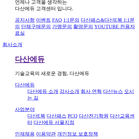
언제나 고객을 생각하는
다산에듀 고객센터 입니다.
공지사항
이벤트
FAQ
1:1문의
다산패스&다산E북 1:1문
의
단체구매문의
가맹문의
촬영문의
YOUTUBE 전용자
료실
회사소개
다산에듀
기술교육의 새로운 경험, 다산에듀
다산에듀
다산에듀 소개
강사소개
회사 연혁
다산뉴스
오시
는 길
사업분야
다산E북
다산패스
PCQ
다산전기학원
다산교육센
터
다산에듀 서울지점
인재채용
이용약관
개인정보 보호정책