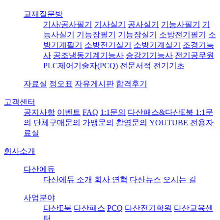
교재질문방
기사/공사필기
기사실기
공사실기
기능사필기
기
능사실기
기능장필기
기능장실기
소방전기필기
소
방기계필기
소방전기실기
소방기계실기
조경기능
사
공조냉동기계기능사
승강기기능사
전기공무원
PLC제어기술자(PCQ)
전문서적
전기기초
자료실
정오표
자유게시판
합격후기
고객센터
공지사항
이벤트
FAQ
1:1문의
다산패스&다산E북 1:1문
의
단체구매문의
가맹문의
촬영문의
YOUTUBE 전용자
료실
회사소개
다산에듀
다산에듀 소개
회사 연혁
다산뉴스
오시는 길
사업분야
다산E북
다산패스
PCQ
다산전기학원
다산교육센
터