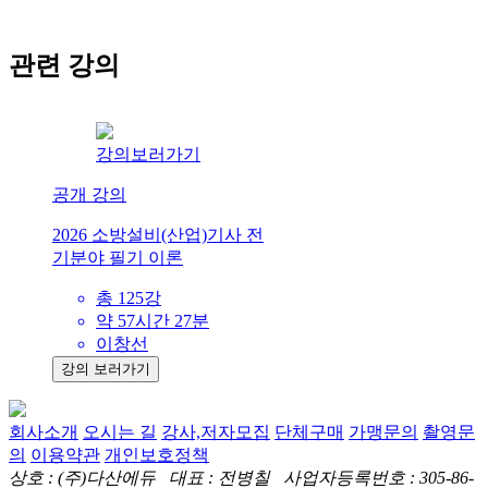
관련 강의
강의보러가기
공개 강의
2026 소방설비(산업)기사 전
기분야 필기 이론
총 125강
약 57시간 27분
이창선
강의 보러가기
회사소개
오시는 길
강사,저자모집
단체구매
가맹문의
촬영문
의
이용약관
개인보호정책
상호 : (주)다산에듀 대표 : 전병칠 사업자등록번호 : 305-86-