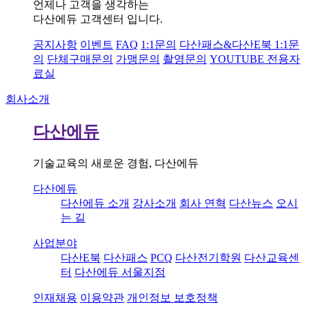
언제나 고객을 생각하는
다산에듀 고객센터 입니다.
공지사항
이벤트
FAQ
1:1문의
다산패스&다산E북 1:1문
의
단체구매문의
가맹문의
촬영문의
YOUTUBE 전용자
료실
회사소개
다산에듀
기술교육의 새로운 경험, 다산에듀
다산에듀
다산에듀 소개
강사소개
회사 연혁
다산뉴스
오시
는 길
사업분야
다산E북
다산패스
PCQ
다산전기학원
다산교육센
터
다산에듀 서울지점
인재채용
이용약관
개인정보 보호정책