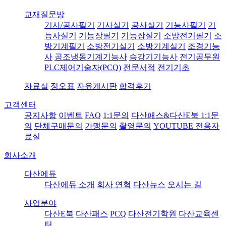
교재질문방
기사/공사필기
기사실기
공사실기
기능사필기
기
능사실기
기능장필기
기능장실기
소방전기필기
소
방기계필기
소방전기실기
소방기계실기
조경기능
사
공조냉동기계기능사
승강기기능사
전기공무원
PLC제어기술자(PCQ)
전문서적
전기기초
자료실
정오표
자유게시판
합격후기
고객센터
공지사항
이벤트
FAQ
1:1문의
다산패스&다산E북 1:1문
의
단체구매문의
가맹문의
촬영문의
YOUTUBE 전용자
료실
회사소개
다산에듀
다산에듀 소개
회사 연혁
다산뉴스
오시는 길
사업분야
다산E북
다산패스
PCQ
다산전기학원
다산교육센
터