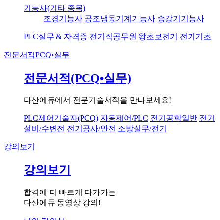
기능사(기타 종목)
조경기능사
공조냉동기계기능사
승강기기능사
PLC실무 & 자격증
전기직공무원
왕초보전기
전기기초
전문서적
PCQ•실무
전문서적(PCQ•실무)
다산에듀에서 전문기술서적을 만나보세요!
PLC제어기술자(PCQ)
자동제어/PLC
전기공학일반
전기
설비/수변전
전기공사/안전
소방실무/전기
강의보기
강의보기
합격에 더 빠르게 다가가는
다산에듀 동영상 강의!