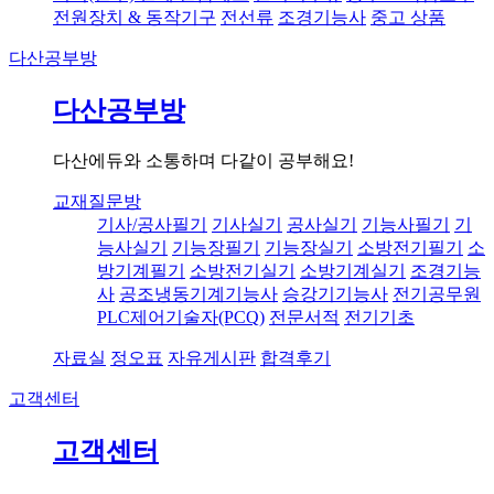
전원장치 & 동작기구
전선류
조경기능사
중고 상품
다산공부방
다산공부방
다산에듀와 소통하며 다같이 공부해요!
교재질문방
기사/공사필기
기사실기
공사실기
기능사필기
기
능사실기
기능장필기
기능장실기
소방전기필기
소
방기계필기
소방전기실기
소방기계실기
조경기능
사
공조냉동기계기능사
승강기기능사
전기공무원
PLC제어기술자(PCQ)
전문서적
전기기초
자료실
정오표
자유게시판
합격후기
고객센터
고객센터