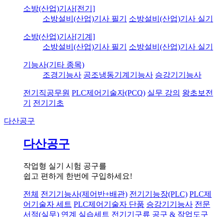
소방(산업)기사[전기]
소방설비(산업)기사 필기
소방설비(산업)기사 실기
소방(산업)기사[기계]
소방설비(산업)기사 필기
소방설비(산업)기사 실기
기능사(기타 종목)
조경기능사
공조냉동기계기능사
승강기기능사
전기직공무원
PLC제어기술자(PCQ)
실무 강의
왕초보전
기
전기기초
다산공구
다산공구
작업형 실기 시험 공구를
쉽고 편하게 한번에 구입하세요!
전체
전기기능사(제어반+배관)
전기기능장(PLC)
PLC제
어기술자 세트
PLC제어기술자 단품
승강기기능사
전문
서적(실무) 연계 실습세트
전기기구류
공구 & 작업도구