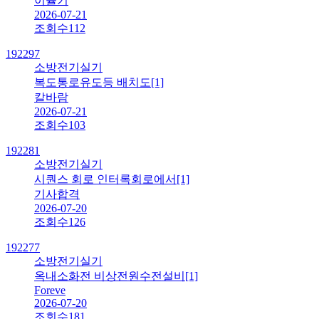
이율기
2026-07-21
조회수
112
192297
소방전기실기
복도통로유도등 배치도
[1]
칼바람
2026-07-21
조회수
103
192281
소방전기실기
시퀀스 회로 인터록회로에서
[1]
기사합격
2026-07-20
조회수
126
192277
소방전기실기
옥내소화전 비상전원수전설비
[1]
Foreve
2026-07-20
조회수
181