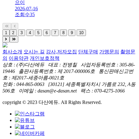
으이
2026-07-16
조회수
35
1
2
3
4
5
6
7
8
9
10
회사소개
오시는 길
강사,저자모집
단체구매
가맹문의
촬영문
의
이용약관
개인보호정책
상호 : (주)다산에듀 대표 : 전병칠 사업자등록번호 : 305-86-
19446 출판사등록번호 : 제 2017-000006호 통신판매신고번
호 : 제2017-세종아름-0021호
전화 : 044-865-0063 [30121] 세종특별자치시 가름로 232, A동
506호 이메일 : dasan@e-dasan.net 팩스 : 070-4275-1066
copyright © 2023 다산에듀. All Rights Reserved.