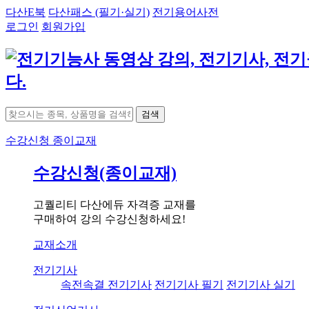
다산E북
다산패스 (필기·실기)
전기용어사전
로그인
회원가입
검색
수강신청
종이교재
수강신청(종이교재)
고퀄리티 다산에듀 자격증 교재를
구매하여 강의 수강신청하세요!
교재소개
전기기사
속전속결 전기기사
전기기사 필기
전기기사 실기