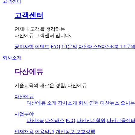
고객센터
고객센터
언제나 고객을 생각하는
다산에듀 고객센터 입니다.
공지사항
이벤트
FAQ
1:1문의
다산패스&다산E북 1:1문
회사소개
다산에듀
기술교육의 새로운 경험, 다산에듀
다산에듀
다산에듀 소개
강사소개
회사 연혁
다산뉴스
오시는
사업분야
다산E북
다산패스
PCQ
다산전기학원
다산교육센
인재채용
이용약관
개인정보 보호정책