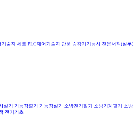
어기술자 세트
PLC제어기술자 단품
승강기기능사
전문서적(실무)
사실기
기능장필기
기능장실기
소방전기필기
소방기계필기
소방
적
전기기초