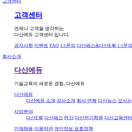
고객센터
고객센터
언제나 고객을 생각하는
다산에듀 고객센터 입니다.
공지사항
이벤트
FAQ
1:1문의
다산패스&다산E북 1:1문
회사소개
다산에듀
기술교육의 새로운 경험, 다산에듀
다산에듀
다산에듀 소개
강사소개
회사 연혁
다산뉴스
오시는
사업분야
다산E북
다산패스
PCQ
다산전기학원
다산교육센
인재채용
이용약관
개인정보 보호정책