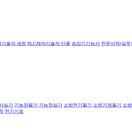
어기술자 세트
PLC제어기술자 단품
승강기기능사
전문서적(실무)
사실기
기능장필기
기능장실기
소방전기필기
소방기계필기
소방
적
전기기초