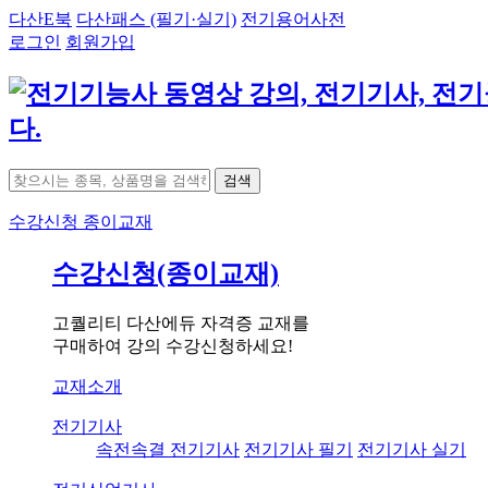
다산E북
다산패스 (필기·실기)
전기용어사전
로그인
회원가입
검색
수강신청
종이교재
수강신청(종이교재)
고퀄리티 다산에듀 자격증 교재를
구매하여 강의 수강신청하세요!
교재소개
전기기사
속전속결 전기기사
전기기사 필기
전기기사 실기