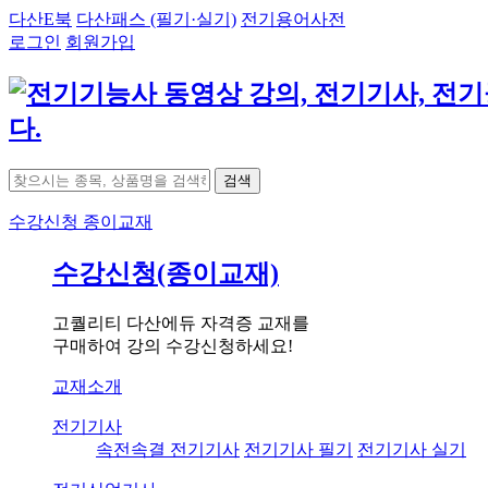
다산E북
다산패스 (필기·실기)
전기용어사전
로그인
회원가입
검색
수강신청
종이교재
수강신청(종이교재)
고퀄리티 다산에듀 자격증 교재를
구매하여 강의 수강신청하세요!
교재소개
전기기사
속전속결 전기기사
전기기사 필기
전기기사 실기