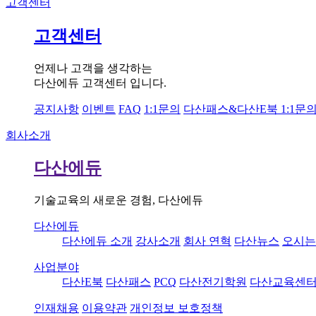
고객센터
고객센터
언제나 고객을 생각하는
다산에듀 고객센터 입니다.
공지사항
이벤트
FAQ
1:1문의
다산패스&다산E북 1:1문
회사소개
다산에듀
기술교육의 새로운 경험, 다산에듀
다산에듀
다산에듀 소개
강사소개
회사 연혁
다산뉴스
오시는
사업분야
다산E북
다산패스
PCQ
다산전기학원
다산교육센
인재채용
이용약관
개인정보 보호정책