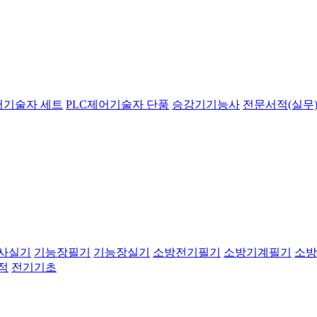
어기술자 세트
PLC제어기술자 단품
승강기기능사
전문서적(실무)
사실기
기능장필기
기능장실기
소방전기필기
소방기계필기
소방
적
전기기초