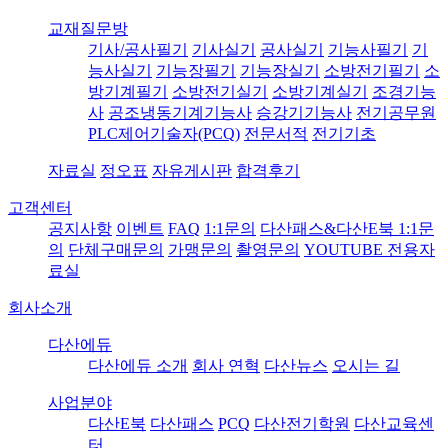
교재질문방
기사/공사필기
기사실기
공사실기
기능사필기
기
능사실기
기능장필기
기능장실기
소방전기필기
소
방기계필기
소방전기실기
소방기계실기
조경기능
사
공조냉동기계기능사
승강기기능사
전기공무원
PLC제어기술자(PCQ)
전문서적
전기기초
자료실
정오표
자유게시판
합격후기
고객센터
공지사항
이벤트
FAQ
1:1문의
다산패스&다산E북 1:1문
의
단체구매문의
가맹문의
촬영문의
YOUTUBE 전용자
료실
회사소개
다산에듀
다산에듀 소개
회사 연혁
다산뉴스
오시는 길
사업분야
다산E북
다산패스
PCQ
다산전기학원
다산교육센
터