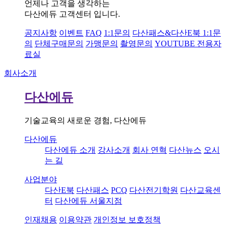
언제나 고객을 생각하는
다산에듀 고객센터 입니다.
공지사항
이벤트
FAQ
1:1문의
다산패스&다산E북 1:1문
의
단체구매문의
가맹문의
촬영문의
YOUTUBE 전용자
료실
회사소개
다산에듀
기술교육의 새로운 경험, 다산에듀
다산에듀
다산에듀 소개
강사소개
회사 연혁
다산뉴스
오시
는 길
사업분야
다산E북
다산패스
PCQ
다산전기학원
다산교육센
터
다산에듀 서울지점
인재채용
이용약관
개인정보 보호정책