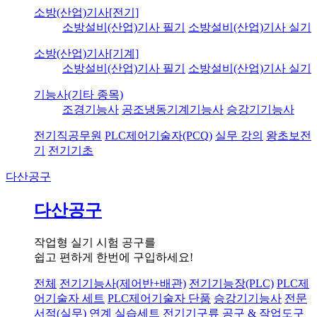
소방(산업)기사[전기]
소방설비(산업)기사 필기
소방설비(산업)기사 실기
소방(산업)기사[기계]
소방설비(산업)기사 필기
소방설비(산업)기사 실기
기능사(기타 종목)
조경기능사
공조냉동기계기능사
승강기기능사
전기직공무원
PLC제어기술자(PCQ)
실무 강의
왕초보전
기
전기기초
다산공구
다산공구
작업형 실기 시험 공구를
쉽고 편하게 한번에 구입하세요!
전체
전기기능사(제어반+배관)
전기기능장(PLC)
PLC제
어기술자 세트
PLC제어기술자 단품
승강기기능사
전문
서적(실무) 연계 실습세트
전기기구류
공구 & 작업도구