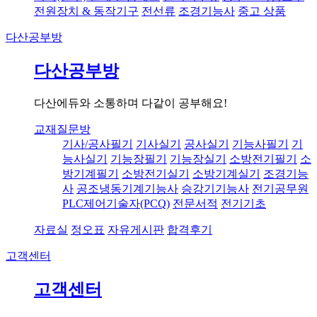
전원장치 & 동작기구
전선류
조경기능사
중고 상품
다산공부방
다산공부방
다산에듀와 소통하며 다같이 공부해요!
교재질문방
기사/공사필기
기사실기
공사실기
기능사필기
기
능사실기
기능장필기
기능장실기
소방전기필기
소
방기계필기
소방전기실기
소방기계실기
조경기능
사
공조냉동기계기능사
승강기기능사
전기공무원
PLC제어기술자(PCQ)
전문서적
전기기초
자료실
정오표
자유게시판
합격후기
고객센터
고객센터