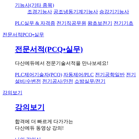
기능사(기타 종목)
조경기능사
공조냉동기계기능사
승강기기능사
PLC실무 & 자격증
전기직공무원
왕초보전기
전기기초
전문서적
PCQ•실무
전문서적(PCQ•실무)
다산에듀에서 전문기술서적을 만나보세요!
PLC제어기술자(PCQ)
자동제어/PLC
전기공학일반
전기
설비/수변전
전기공사/안전
소방실무/전기
강의보기
강의보기
합격에 더 빠르게 다가가는
다산에듀 동영상 강의!