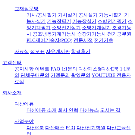
교재질문방
기사/공사필기
기사실기
공사실기
기능사필기
기
능사실기
기능장필기
기능장실기
소방전기필기
소
방기계필기
소방전기실기
소방기계실기
조경기능
사
공조냉동기계기능사
승강기기능사
전기공무원
PLC제어기술자(PCQ)
전문서적
전기기초
자료실
정오표
자유게시판
합격후기
고객센터
공지사항
이벤트
FAQ
1:1문의
다산패스&다산E북 1:1문
의
단체구매문의
가맹문의
촬영문의
YOUTUBE 전용자
료실
회사소개
다산에듀
다산에듀 소개
회사 연혁
다산뉴스
오시는 길
사업분야
다산E북
다산패스
PCQ
다산전기학원
다산교육센
터