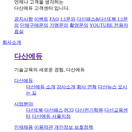
언제나 고객을 생각하는
다산에듀 고객센터 입니다.
공지사항
이벤트
FAQ
1:1문의
다산패스&다산E북 1:1문
의
단체구매문의
가맹문의
촬영문의
YOUTUBE 전용자
료실
회사소개
다산에듀
기술교육의 새로운 경험, 다산에듀
다산에듀
다산에듀 소개
강사소개
회사 연혁
다산뉴스
오시
는 길
사업분야
다산E북
다산패스
PCQ
다산전기학원
다산교육센
터
다산에듀 서울지점
인재채용
이용약관
개인정보 보호정책