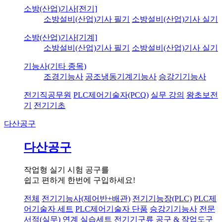
소방(산업)기사[전기]
소방설비(산업)기사 필기
소방설비(산업)기사 실기
소방(산업)기사[기계]
소방설비(산업)기사 필기
소방설비(산업)기사 실기
기능사(기타 종목)
조경기능사
공조냉동기계기능사
승강기기능사
전기직공무원
PLC제어기술자(PCQ)
실무 강의
왕초보전
기
전기기초
다산공구
다산공구
작업형 실기 시험 공구를
쉽고 편하게 한번에 구입하세요!
전체
전기기능사(제어반+배관)
전기기능장(PLC)
PLC제
어기술자 세트
PLC제어기술자 단품
승강기기능사
전문
서적(실무) 연계 실습세트
전기기구류
공구 & 작업도구