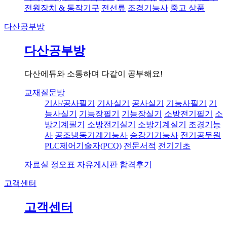
전원장치 & 동작기구
전선류
조경기능사
중고 상품
다산공부방
다산공부방
다산에듀와 소통하며 다같이 공부해요!
교재질문방
기사/공사필기
기사실기
공사실기
기능사필기
기
능사실기
기능장필기
기능장실기
소방전기필기
소
방기계필기
소방전기실기
소방기계실기
조경기능
사
공조냉동기계기능사
승강기기능사
전기공무원
PLC제어기술자(PCQ)
전문서적
전기기초
자료실
정오표
자유게시판
합격후기
고객센터
고객센터