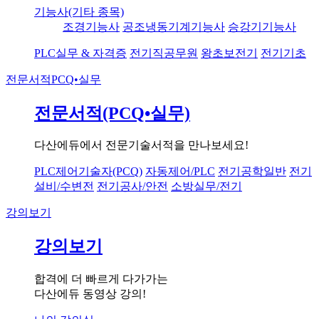
기능사(기타 종목)
조경기능사
공조냉동기계기능사
승강기기능사
PLC실무 & 자격증
전기직공무원
왕초보전기
전기기초
전문서적
PCQ•실무
전문서적(PCQ•실무)
다산에듀에서 전문기술서적을 만나보세요!
PLC제어기술자(PCQ)
자동제어/PLC
전기공학일반
전기
설비/수변전
전기공사/안전
소방실무/전기
강의보기
강의보기
합격에 더 빠르게 다가가는
다산에듀 동영상 강의!