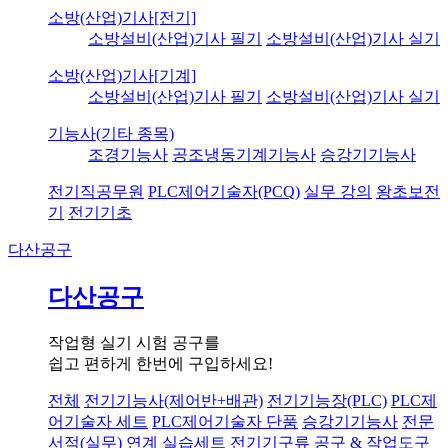
소방(산업)기사[전기]
소방설비(산업)기사 필기
소방설비(산업)기사 실기
소방(산업)기사[기계]
소방설비(산업)기사 필기
소방설비(산업)기사 실기
기능사(기타 종목)
조경기능사
공조냉동기계기능사
승강기기능사
전기직공무원
PLC제어기술자(PCQ)
실무 강의
왕초보전
기
전기기초
다산공구
다산공구
작업형 실기 시험 공구를
쉽고 편하게 한번에 구입하세요!
전체
전기기능사(제어반+배관)
전기기능장(PLC)
PLC제
어기술자 세트
PLC제어기술자 단품
승강기기능사
전문
서적(실무) 연계 실습세트
전기기구류
공구 & 작업도구