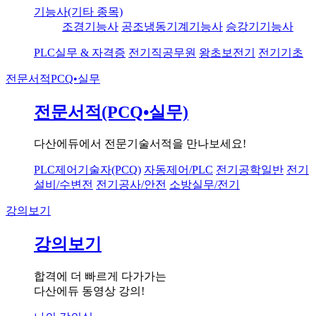
기능사(기타 종목)
조경기능사
공조냉동기계기능사
승강기기능사
PLC실무 & 자격증
전기직공무원
왕초보전기
전기기초
전문서적
PCQ•실무
전문서적(PCQ•실무)
다산에듀에서 전문기술서적을 만나보세요!
PLC제어기술자(PCQ)
자동제어/PLC
전기공학일반
전기
설비/수변전
전기공사/안전
소방실무/전기
강의보기
강의보기
합격에 더 빠르게 다가가는
다산에듀 동영상 강의!