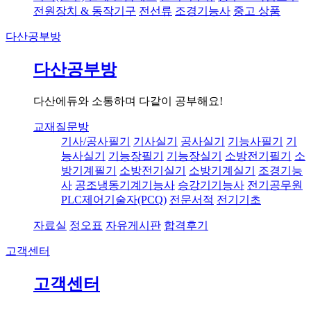
전원장치 & 동작기구
전선류
조경기능사
중고 상품
다산공부방
다산공부방
다산에듀와 소통하며 다같이 공부해요!
교재질문방
기사/공사필기
기사실기
공사실기
기능사필기
기
능사실기
기능장필기
기능장실기
소방전기필기
소
방기계필기
소방전기실기
소방기계실기
조경기능
사
공조냉동기계기능사
승강기기능사
전기공무원
PLC제어기술자(PCQ)
전문서적
전기기초
자료실
정오표
자유게시판
합격후기
고객센터
고객센터