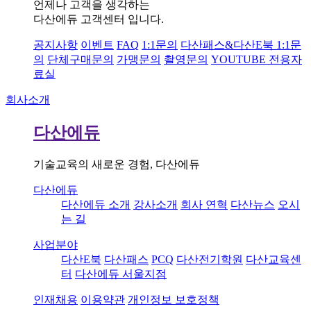
언제나 고객을 생각하는
다산에듀 고객센터 입니다.
공지사항
이벤트
FAQ
1:1문의
다산패스&다산E북 1:1문
의
단체구매문의
가맹문의
촬영문의
YOUTUBE 전용자
료실
회사소개
다산에듀
기술교육의 새로운 경험, 다산에듀
다산에듀
다산에듀 소개
강사소개
회사 연혁
다산뉴스
오시
는 길
사업분야
다산E북
다산패스
PCQ
다산전기학원
다산교육센
터
다산에듀 서울지점
인재채용
이용약관
개인정보 보호정책