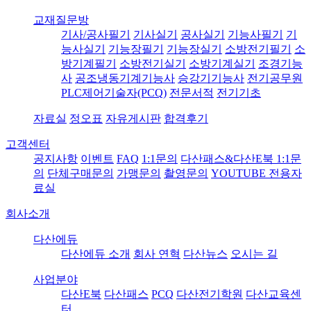
교재질문방
기사/공사필기
기사실기
공사실기
기능사필기
기
능사실기
기능장필기
기능장실기
소방전기필기
소
방기계필기
소방전기실기
소방기계실기
조경기능
사
공조냉동기계기능사
승강기기능사
전기공무원
PLC제어기술자(PCQ)
전문서적
전기기초
자료실
정오표
자유게시판
합격후기
고객센터
공지사항
이벤트
FAQ
1:1문의
다산패스&다산E북 1:1문
의
단체구매문의
가맹문의
촬영문의
YOUTUBE 전용자
료실
회사소개
다산에듀
다산에듀 소개
회사 연혁
다산뉴스
오시는 길
사업분야
다산E북
다산패스
PCQ
다산전기학원
다산교육센
터