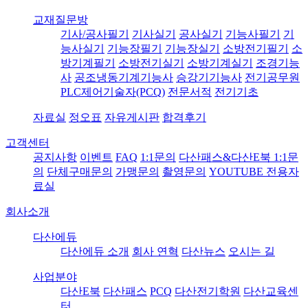
교재질문방
기사/공사필기
기사실기
공사실기
기능사필기
기
능사실기
기능장필기
기능장실기
소방전기필기
소
방기계필기
소방전기실기
소방기계실기
조경기능
사
공조냉동기계기능사
승강기기능사
전기공무원
PLC제어기술자(PCQ)
전문서적
전기기초
자료실
정오표
자유게시판
합격후기
고객센터
공지사항
이벤트
FAQ
1:1문의
다산패스&다산E북 1:1문
의
단체구매문의
가맹문의
촬영문의
YOUTUBE 전용자
료실
회사소개
다산에듀
다산에듀 소개
회사 연혁
다산뉴스
오시는 길
사업분야
다산E북
다산패스
PCQ
다산전기학원
다산교육센
터