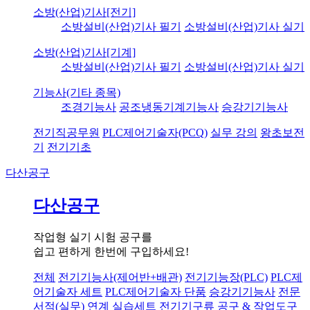
소방(산업)기사[전기]
소방설비(산업)기사 필기
소방설비(산업)기사 실기
소방(산업)기사[기계]
소방설비(산업)기사 필기
소방설비(산업)기사 실기
기능사(기타 종목)
조경기능사
공조냉동기계기능사
승강기기능사
전기직공무원
PLC제어기술자(PCQ)
실무 강의
왕초보전
기
전기기초
다산공구
다산공구
작업형 실기 시험 공구를
쉽고 편하게 한번에 구입하세요!
전체
전기기능사(제어반+배관)
전기기능장(PLC)
PLC제
어기술자 세트
PLC제어기술자 단품
승강기기능사
전문
서적(실무) 연계 실습세트
전기기구류
공구 & 작업도구