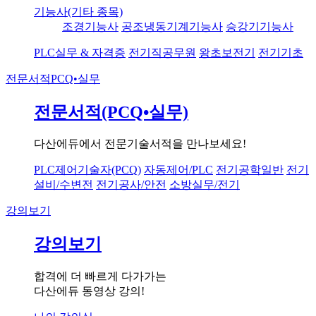
기능사(기타 종목)
조경기능사
공조냉동기계기능사
승강기기능사
PLC실무 & 자격증
전기직공무원
왕초보전기
전기기초
전문서적
PCQ•실무
전문서적(PCQ•실무)
다산에듀에서 전문기술서적을 만나보세요!
PLC제어기술자(PCQ)
자동제어/PLC
전기공학일반
전기
설비/수변전
전기공사/안전
소방실무/전기
강의보기
강의보기
합격에 더 빠르게 다가가는
다산에듀 동영상 강의!