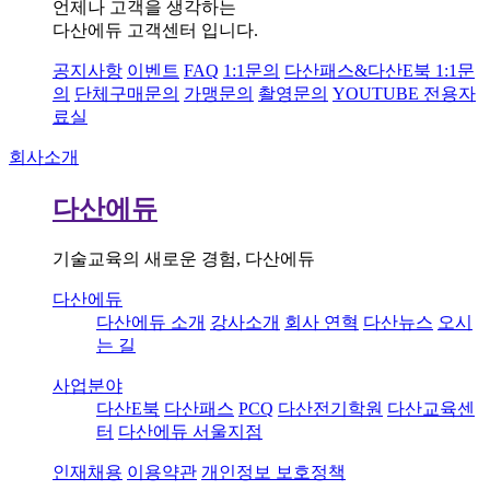
언제나 고객을 생각하는
다산에듀 고객센터 입니다.
공지사항
이벤트
FAQ
1:1문의
다산패스&다산E북 1:1문
의
단체구매문의
가맹문의
촬영문의
YOUTUBE 전용자
료실
회사소개
다산에듀
기술교육의 새로운 경험, 다산에듀
다산에듀
다산에듀 소개
강사소개
회사 연혁
다산뉴스
오시
는 길
사업분야
다산E북
다산패스
PCQ
다산전기학원
다산교육센
터
다산에듀 서울지점
인재채용
이용약관
개인정보 보호정책