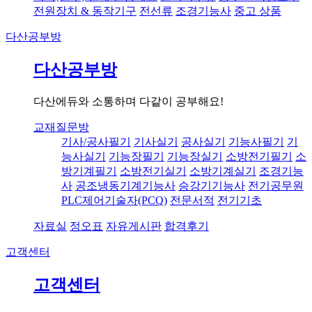
전원장치 & 동작기구
전선류
조경기능사
중고 상품
다산공부방
다산공부방
다산에듀와 소통하며 다같이 공부해요!
교재질문방
기사/공사필기
기사실기
공사실기
기능사필기
기
능사실기
기능장필기
기능장실기
소방전기필기
소
방기계필기
소방전기실기
소방기계실기
조경기능
사
공조냉동기계기능사
승강기기능사
전기공무원
PLC제어기술자(PCQ)
전문서적
전기기초
자료실
정오표
자유게시판
합격후기
고객센터
고객센터