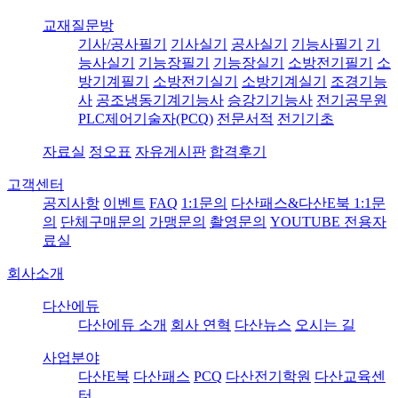
교재질문방
기사/공사필기
기사실기
공사실기
기능사필기
기
능사실기
기능장필기
기능장실기
소방전기필기
소
방기계필기
소방전기실기
소방기계실기
조경기능
사
공조냉동기계기능사
승강기기능사
전기공무원
PLC제어기술자(PCQ)
전문서적
전기기초
자료실
정오표
자유게시판
합격후기
고객센터
공지사항
이벤트
FAQ
1:1문의
다산패스&다산E북 1:1문
의
단체구매문의
가맹문의
촬영문의
YOUTUBE 전용자
료실
회사소개
다산에듀
다산에듀 소개
회사 연혁
다산뉴스
오시는 길
사업분야
다산E북
다산패스
PCQ
다산전기학원
다산교육센
터