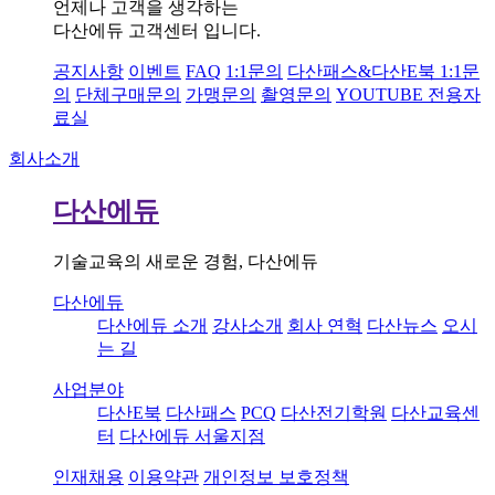
언제나 고객을 생각하는
다산에듀 고객센터 입니다.
공지사항
이벤트
FAQ
1:1문의
다산패스&다산E북 1:1문
의
단체구매문의
가맹문의
촬영문의
YOUTUBE 전용자
료실
회사소개
다산에듀
기술교육의 새로운 경험, 다산에듀
다산에듀
다산에듀 소개
강사소개
회사 연혁
다산뉴스
오시
는 길
사업분야
다산E북
다산패스
PCQ
다산전기학원
다산교육센
터
다산에듀 서울지점
인재채용
이용약관
개인정보 보호정책