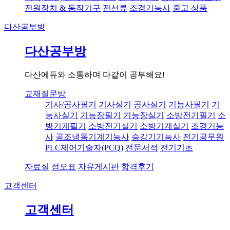
전원장치 & 동작기구
전선류
조경기능사
중고 상품
다산공부방
다산공부방
다산에듀와 소통하며 다같이 공부해요!
교재질문방
기사/공사필기
기사실기
공사실기
기능사필기
기
능사실기
기능장필기
기능장실기
소방전기필기
소
방기계필기
소방전기실기
소방기계실기
조경기능
사
공조냉동기계기능사
승강기기능사
전기공무원
PLC제어기술자(PCQ)
전문서적
전기기초
자료실
정오표
자유게시판
합격후기
고객센터
고객센터