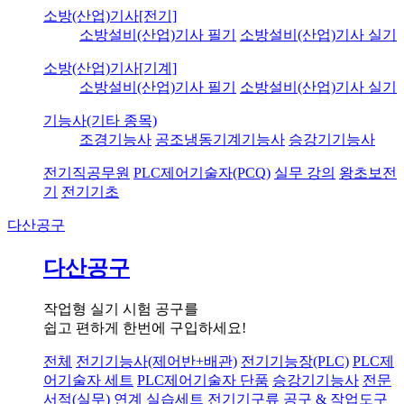
소방(산업)기사[전기]
소방설비(산업)기사 필기
소방설비(산업)기사 실기
소방(산업)기사[기계]
소방설비(산업)기사 필기
소방설비(산업)기사 실기
기능사(기타 종목)
조경기능사
공조냉동기계기능사
승강기기능사
전기직공무원
PLC제어기술자(PCQ)
실무 강의
왕초보전
기
전기기초
다산공구
다산공구
작업형 실기 시험 공구를
쉽고 편하게 한번에 구입하세요!
전체
전기기능사(제어반+배관)
전기기능장(PLC)
PLC제
어기술자 세트
PLC제어기술자 단품
승강기기능사
전문
서적(실무) 연계 실습세트
전기기구류
공구 & 작업도구