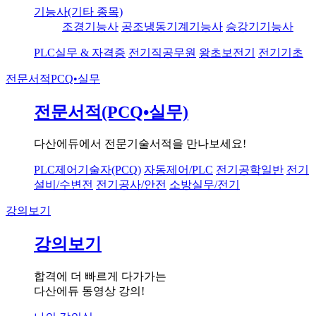
기능사(기타 종목)
조경기능사
공조냉동기계기능사
승강기기능사
PLC실무 & 자격증
전기직공무원
왕초보전기
전기기초
전문서적
PCQ•실무
전문서적(PCQ•실무)
다산에듀에서 전문기술서적을 만나보세요!
PLC제어기술자(PCQ)
자동제어/PLC
전기공학일반
전기
설비/수변전
전기공사/안전
소방실무/전기
강의보기
강의보기
합격에 더 빠르게 다가가는
다산에듀 동영상 강의!