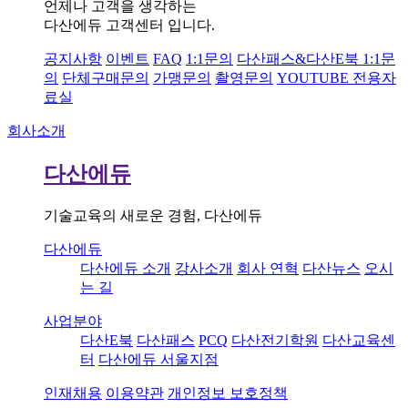
언제나 고객을 생각하는
다산에듀 고객센터 입니다.
공지사항
이벤트
FAQ
1:1문의
다산패스&다산E북 1:1문
의
단체구매문의
가맹문의
촬영문의
YOUTUBE 전용자
료실
회사소개
다산에듀
기술교육의 새로운 경험, 다산에듀
다산에듀
다산에듀 소개
강사소개
회사 연혁
다산뉴스
오시
는 길
사업분야
다산E북
다산패스
PCQ
다산전기학원
다산교육센
터
다산에듀 서울지점
인재채용
이용약관
개인정보 보호정책