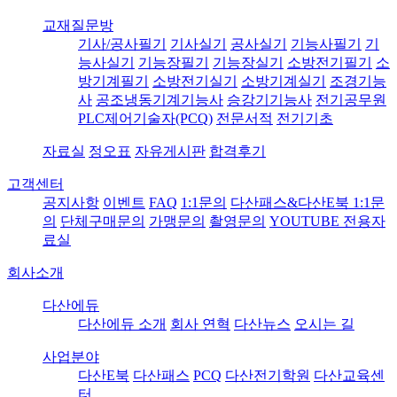
교재질문방
기사/공사필기
기사실기
공사실기
기능사필기
기
능사실기
기능장필기
기능장실기
소방전기필기
소
방기계필기
소방전기실기
소방기계실기
조경기능
사
공조냉동기계기능사
승강기기능사
전기공무원
PLC제어기술자(PCQ)
전문서적
전기기초
자료실
정오표
자유게시판
합격후기
고객센터
공지사항
이벤트
FAQ
1:1문의
다산패스&다산E북 1:1문
의
단체구매문의
가맹문의
촬영문의
YOUTUBE 전용자
료실
회사소개
다산에듀
다산에듀 소개
회사 연혁
다산뉴스
오시는 길
사업분야
다산E북
다산패스
PCQ
다산전기학원
다산교육센
터