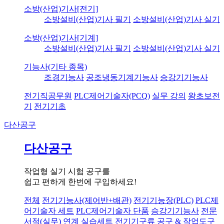
소방(산업)기사[전기]
소방설비(산업)기사 필기
소방설비(산업)기사 실기
소방(산업)기사[기계]
소방설비(산업)기사 필기
소방설비(산업)기사 실기
기능사(기타 종목)
조경기능사
공조냉동기계기능사
승강기기능사
전기직공무원
PLC제어기술자(PCQ)
실무 강의
왕초보전
기
전기기초
다산공구
다산공구
작업형 실기 시험 공구를
쉽고 편하게 한번에 구입하세요!
전체
전기기능사(제어반+배관)
전기기능장(PLC)
PLC제
어기술자 세트
PLC제어기술자 단품
승강기기능사
전문
서적(실무) 연계 실습세트
전기기구류
공구 & 작업도구