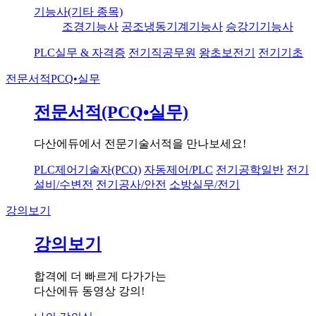
기능사(기타 종목)
조경기능사
공조냉동기계기능사
승강기기능사
PLC실무 & 자격증
전기직공무원
왕초보전기
전기기초
전문서적
PCQ•실무
전문서적(PCQ•실무)
다산에듀에서 전문기술서적을 만나보세요!
PLC제어기술자(PCQ)
자동제어/PLC
전기공학일반
전기
설비/수변전
전기공사/안전
소방실무/전기
강의보기
강의보기
합격에 더 빠르게 다가가는
다산에듀 동영상 강의!