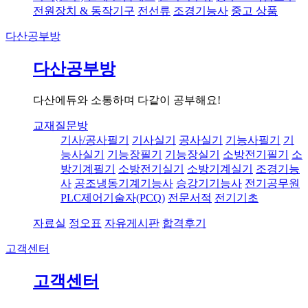
전원장치 & 동작기구
전선류
조경기능사
중고 상품
다산공부방
다산공부방
다산에듀와 소통하며 다같이 공부해요!
교재질문방
기사/공사필기
기사실기
공사실기
기능사필기
기
능사실기
기능장필기
기능장실기
소방전기필기
소
방기계필기
소방전기실기
소방기계실기
조경기능
사
공조냉동기계기능사
승강기기능사
전기공무원
PLC제어기술자(PCQ)
전문서적
전기기초
자료실
정오표
자유게시판
합격후기
고객센터
고객센터