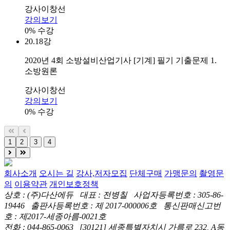
강사
이창선
강의보기
0% 수강
20.
18강
2020년 4회 소방설비산업기사 [기계] 필기 기출문제 1.
소방원론
강사
이창선
강의보기
0% 수강
1
2
3
4
회사소개
오시는 길
강사,저자모집
단체구매
가맹문의
촬영문
의
이용약관
개인보호정책
상호 : (주)다산에듀 대표 : 전병칠 사업자등록번호 : 305-86-
19446 출판사등록번호 : 제 2017-000006호 통신판매신고번
호 : 제2017-세종아름-0021호
전화 : 044-865-0063 [30121] 세종특별자치시 가름로 232, A동