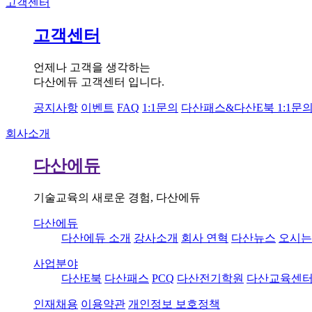
고객센터
고객센터
언제나 고객을 생각하는
다산에듀 고객센터 입니다.
공지사항
이벤트
FAQ
1:1문의
다산패스&다산E북 1:1문
회사소개
다산에듀
기술교육의 새로운 경험, 다산에듀
다산에듀
다산에듀 소개
강사소개
회사 연혁
다산뉴스
오시는
사업분야
다산E북
다산패스
PCQ
다산전기학원
다산교육센
인재채용
이용약관
개인정보 보호정책