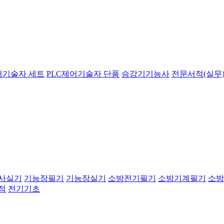
어기술자 세트
PLC제어기술자 단품
승강기기능사
전문서적(실무)
사실기
기능장필기
기능장실기
소방전기필기
소방기계필기
소방
적
전기기초