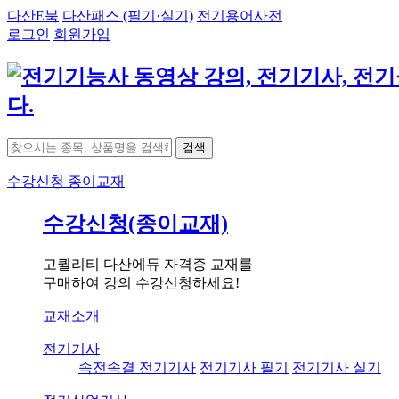
다산E북
다산패스 (필기·실기)
전기용어사전
로그인
회원가입
검색
수강신청
종이교재
수강신청(종이교재)
고퀄리티 다산에듀 자격증 교재를
구매하여 강의 수강신청하세요!
교재소개
전기기사
속전속결 전기기사
전기기사 필기
전기기사 실기