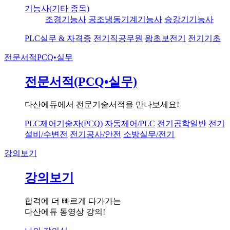
기능사(기타 종목)
조경기능사
공조냉동기계기능사
승강기기능사
PLC실무 & 자격증
전기직공무원
왕초보전기
전기기초
전문서적
PCQ•실무
전문서적(PCQ•실무)
다산에듀에서 전문기술서적을 만나보세요!
PLC제어기술자(PCQ)
자동제어/PLC
전기공학일반
전기
설비/수변전
전기공사/안전
소방실무/전기
강의보기
강의보기
합격에 더 빠르게 다가가는
다산에듀 동영상 강의!