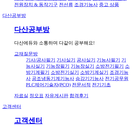
전원장치 & 동작기구
전선류
조경기능사
중고 상품
다산공부방
다산공부방
다산에듀와 소통하며 다같이 공부해요!
교재질문방
기사/공사필기
기사실기
공사실기
기능사필기
기
능사실기
기능장필기
기능장실기
소방전기필기
소
방기계필기
소방전기실기
소방기계실기
조경기능
사
공조냉동기계기능사
승강기기능사
전기공무원
PLC제어기술자(PCQ)
전문서적
전기기초
자료실
정오표
자유게시판
합격후기
고객센터
고객센터