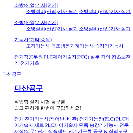
소방(산업)기사[전기]
소방설비(산업)기사 필기
소방설비(산업)기사 실기
소방(산업)기사[기계]
소방설비(산업)기사 필기
소방설비(산업)기사 실기
기능사(기타 종목)
조경기능사
공조냉동기계기능사
승강기기능사
전기직공무원
PLC제어기술자(PCQ)
실무 강의
왕초보전
기
전기기초
다산공구
다산공구
작업형 실기 시험 공구를
쉽고 편하게 한번에 구입하세요!
전체
전기기능사(제어반+배관)
전기기능장(PLC)
PLC제
어기술자 세트
PLC제어기술자 단품
승강기기능사
전문
서적(실무) 연계 실습세트
전기기구류
공구 & 작업도구