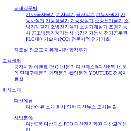
교재질문방
기사/공사필기
기사실기
공사실기
기능사필기
기
능사실기
기능장필기
기능장실기
소방전기필기
소
방기계필기
소방전기실기
소방기계실기
조경기능
사
공조냉동기계기능사
승강기기능사
전기공무원
PLC제어기술자(PCQ)
전문서적
전기기초
자료실
정오표
자유게시판
합격후기
고객센터
공지사항
이벤트
FAQ
1:1문의
다산패스&다산E북 1:1문
의
단체구매문의
가맹문의
촬영문의
YOUTUBE 전용자
료실
회사소개
다산에듀
다산에듀 소개
회사 연혁
다산뉴스
오시는 길
사업분야
다산E북
다산패스
PCQ
다산전기학원
다산교육센
터