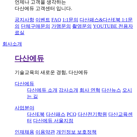
언제나 고객을 생각하는
다산에듀 고객센터 입니다.
공지사항
이벤트
FAQ
1:1문의
다산패스&다산E북 1:1문
의
단체구매문의
가맹문의
촬영문의
YOUTUBE 전용자
료실
회사소개
다산에듀
기술교육의 새로운 경험, 다산에듀
다산에듀
다산에듀 소개
강사소개
회사 연혁
다산뉴스
오시
는 길
사업분야
다산E북
다산패스
PCQ
다산전기학원
다산교육센
터
다산에듀 서울지점
인재채용
이용약관
개인정보 보호정책