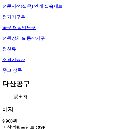
전문서적(실무) 연계 실습세트
전기기구류
공구 & 작업도구
전원장치 & 동작기구
전선류
조경기능사
중고 상품
다산공구
버저
9,900
원
예상적립포인트 :
99P