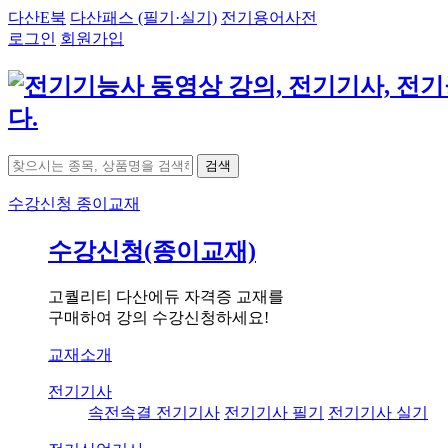
다산E북
다산패스 (필기·실기)
전기용어사전
로그인
회원가입
검색
수강신청
종이교재
수강신청(종이교재)
고퀄리티 다산에듀 자격증 교재를
구매하여 강의 수강신청하세요!
교재소개
전기기사
속전속결 전기기사
전기기사 필기
전기기사 실기