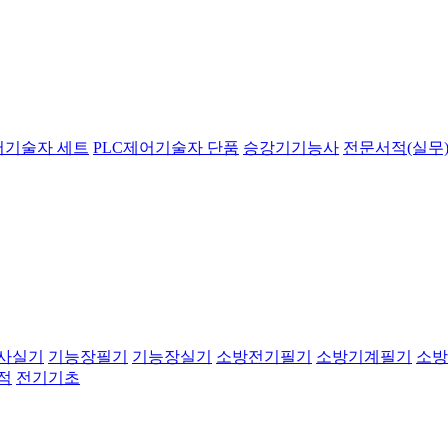
어기술자 세트
PLC제어기술자 단품
승강기기능사
전문서적(실무)
사실기
기능장필기
기능장실기
소방전기필기
소방기계필기
소방
적
전기기초