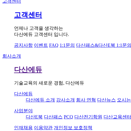
고객센터
고객센터
언제나 고객을 생각하는
다산에듀 고객센터 입니다.
공지사항
이벤트
FAQ
1:1문의
다산패스&다산E북 1:1문
회사소개
다산에듀
기술교육의 새로운 경험, 다산에듀
다산에듀
다산에듀 소개
강사소개
회사 연혁
다산뉴스
오시는
사업분야
다산E북
다산패스
PCQ
다산전기학원
다산교육센
인재채용
이용약관
개인정보 보호정책